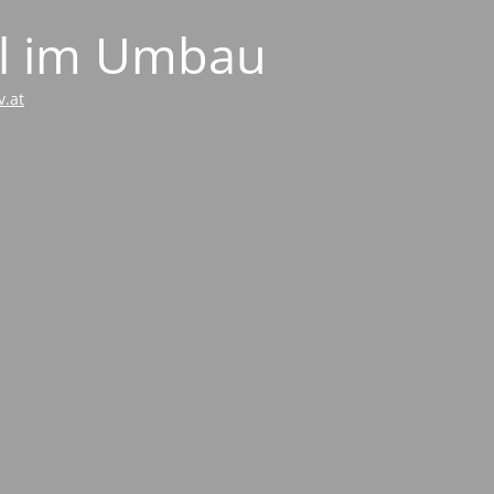
ell im Umbau
v.at